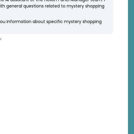
rica
ch Ltd.
ice Park
 2195
m