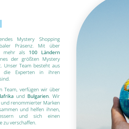
l
rendes Mystery Shopping
baler Präsenz. Mit über
 mehr als
100 Ländern
eines der größten Mystery
. Unser Team besteht aus
rn, die Experten in ihren
sind.
en Team, verfügen wir über
afrika
und
Bulgarien
. Wir
er und renommierter Marken
sammen und helfen ihnen,
bessern und sich einen
e zu verschaffen.