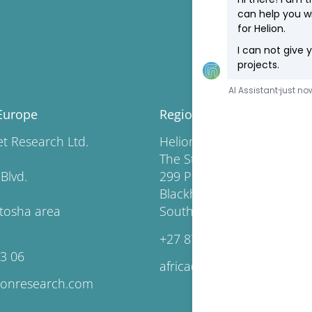
Europe
Regional Headquarters Af
rket Research Ltd.
Helion Market Resear
The Station, Pendoring Off
lgaria Blvd.
299 Pendoring Road
Blackheath, Johannesburg,
fia Vitosha area
South Africa
+27 87 163 6617
63 06
africa@helionresearch.co
ionresearch.com