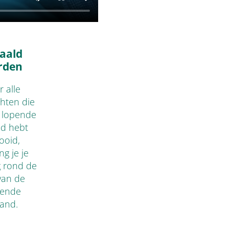
aald
rden
 alle
hten die
e lopende
d hebt
tooid,
g je je
g rond de
van de
gende
and.