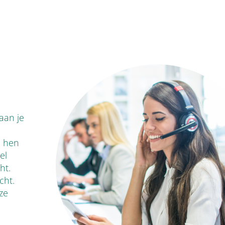
aan je
e hen
el
ht.
cht.
ze