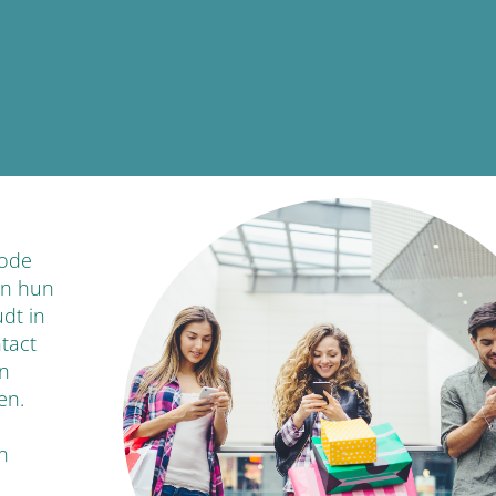
hode
an hun
dt in
tact
en
en.
n