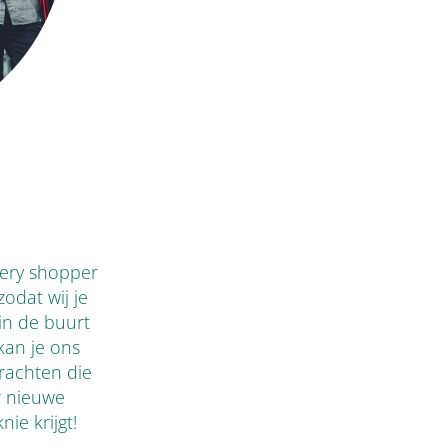
tery shopper
zodat wij je
in de buurt
kan je ons
drachten die
r nieuwe
ie krijgt!