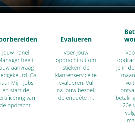
Bet
oorbereiden
Evalueren
wo
Jouw Panel
Voer jouw
Voor
Manager heeft
opdracht uit om
opdrac
jouw aanvraag
stiekem de
je in d
oedgekeurd. Ga
klantenservice te
maan
naar Mijn Jobs
evalueren. Vul
vol
en start de
na jouw bezoek
ontvan
ertificering van
de enquête in.
betalin
de opdracht.
20e 
vol
ma