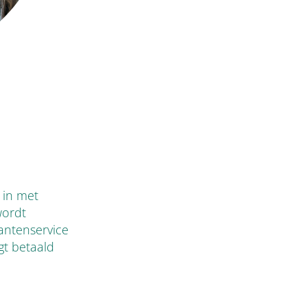
t in met
wordt
antenservice
gt betaald