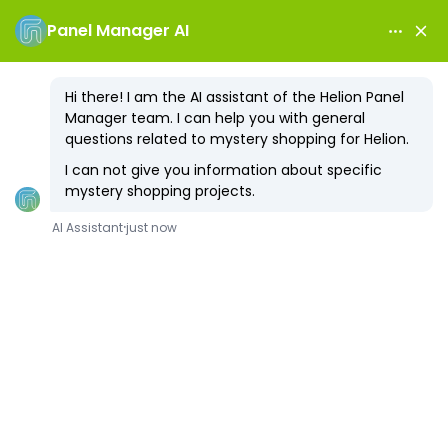
Inschrijven
Inloggen
Veelgestelde Vragen
Hoe Kunnen We Je Helpen?