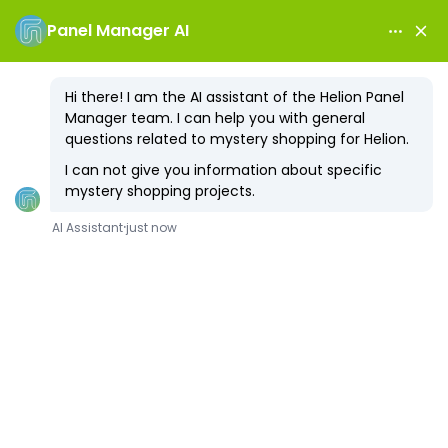
Регистрирай се
Вход
Стани таен клиент
и открий възможнoстите да оцениш клиентското
обслужване!
Регистрирай се